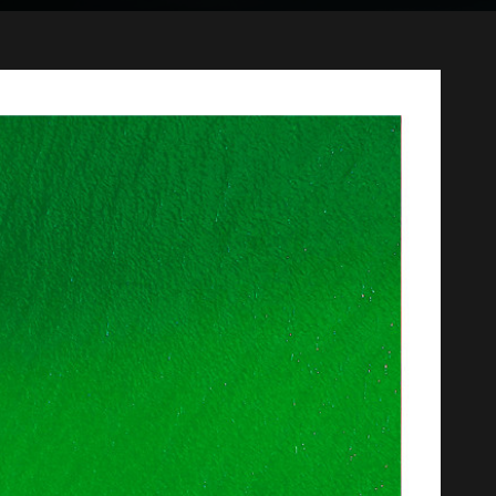
ESCOLHA SUA 
Todos
CANVAS 395 g/m² - CANSON PHOTO ART PRO
HAHNEMÜHLE PHOTO MATT FIBRE 200 gsm