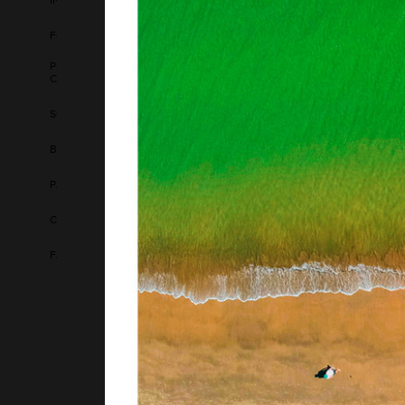
INTERIORES
FOTOGRAFIA DE GASTRONOMIA
PROJETO HISTÓRIAS - MAIS QUE
CONTEÚDO, UMA CONEXÃO REAL.
SOBRE MIM
BLOG
PARCEIROS / CLIENTES
CONTATO
FAQ
Curvas d