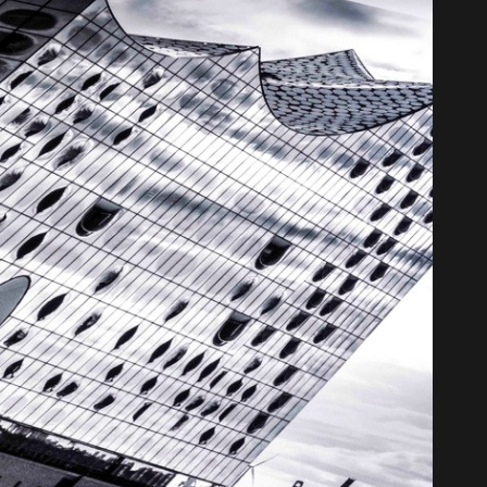
e Joaquina 2 - Trilogia ...
Curvas de Joaquina 2 - Trilo
A partir de
A partir de
R$
325,00
R$
60,00