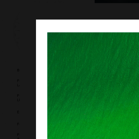
BERNARDO AQUINO FOTOGRAFIA
FOTÓGRAFO EM CONSELHEIRO
LAFAIETE
FOTOGRAFIA DE AVENTURA E
LIFESTYLE
ENSAIOS EM GERAL
FOTOGRAFIA DE PAISAGENS
FOTOGRAFIA DE ARQUITETURA E