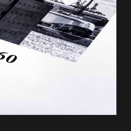
e Joaquina 3 - Trilogia ...
Curvas de Joaquina 3 - Trilo
A partir de
A partir de
R$
325,00
R$
60,00