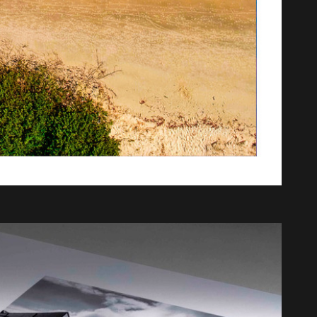
A partir de
A partir de
R$
325,00
R$
60,00