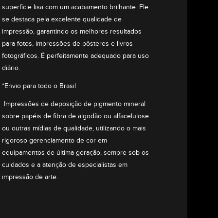
gia ...
Curvas de Joaquina 2 - Trilogia ...
superfície lisa com um acabamento brilhante. Ele
A partir de
se destaca pela excelente qualidade de
R$
145,00
impressão, garantindo os melhores resultados
para fotos, impressões de pôsteres e livros
fotográficos. É perfeitamente adequado para uso
diário.
*Envio para todo o Brasil
Impressões de deposição de pigmento mineral
sobre papéis de fibra de algodão ou alfacelulose
ou outras mídias de qualidade, utilizando o mais
rigoroso gerenciamento de cor em
equipamentos de última geração, sempre sob os
cuidados e a atenção de especialistas em
impressão de arte.