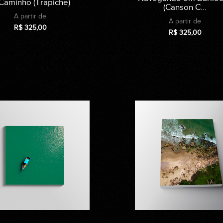
Caminho (Trapiche)
(Canson C...
A partir de
A partir de
R$
325,00
R$
325,00