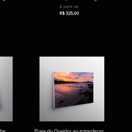
A partir de
R$
325,00
che
Praia do Ouvidor ao entardecer